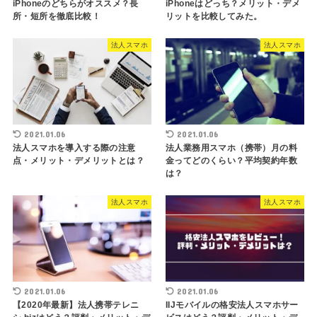
iPhoneのどちらがオススメ？長
iPhoneはどっち？メリット・デメ
所・短所を徹底比較！
リットを比較してみた。
法人スマホ
法人スマホ
2021.01.06
2021.01.06
法人スマホを導入する際の注意
法人業務用スマホ（携帯）月の料
点・メリット・デメリットとは？
金ってどのくらい？平均契約年数
は？
法人スマホ
法人スマホ
2021.01.06
2021.01.06
【2020年最新】法人携帯テレニ
IIJモバイルの格安法人スマホサー