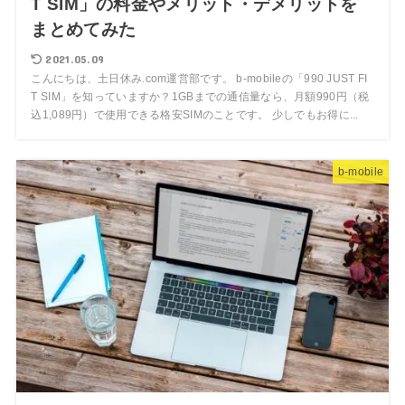
T SIM」の料金やメリット・デメリットを
まとめてみた
2021.05.09
こんにちは、土日休み.com運営部です。 b-mobileの「990 JUST FI
T SIM」を知っていますか？1GBまでの通信量なら、月額990円（税
込1,089円）で使用できる格安SIMのことです。 少しでもお得に...
b-mobile