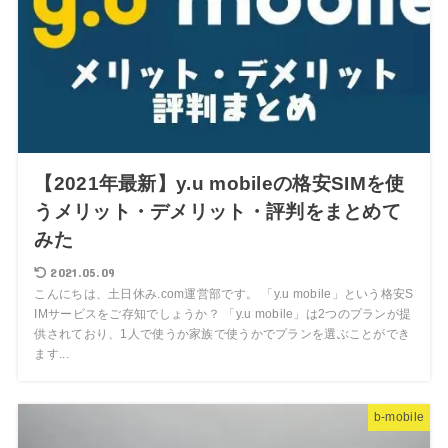
【2021年最新】y.u mobileの格安SIMを使
うメリット・デメリット・評判をまとめて
みた
2021.05.09
こんにちは、土日休み.com運営部です。 「y.u mobile」という格安S
IMサービスをご存知でしょうか？ 「y.u mobile」は2つのプランが提
供されており、1人で使うか家族で使うかでプランを選ぶことができ
ます...
b-mobile