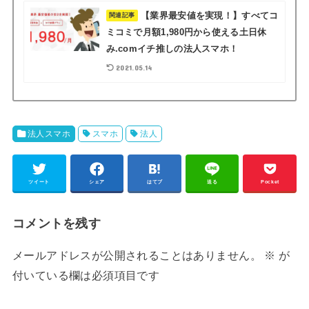
【業界最安値を実現！】すべてコ
関連記事
ミコミで月額1,980円から使える土日休
み.comイチ推しの法人スマホ！
2021.05.14
法人スマホ
スマホ
法人
ツイート
シェア
はてブ
送る
Pocket
コメントを残す
メールアドレスが公開されることはありません。
※
が
付いている欄は必須項目です