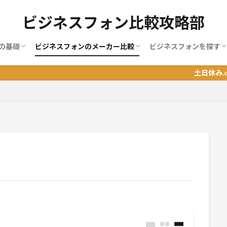
ビジネスフォン比較攻略部
の基礎
ビジネスフォンのメーカー比較
ビジネスフォンを探す
ンの使い方
ンの増設
ンの料金
ンの機能
ンの種類
ンの端末
ンの選び方
MOT
NAKAYO（ナカヨ）
NEC
NTT
サクサ（SAXA）
パナソニック
岩通
日立（ヒタチ）
BIZTEL
おすすめランキング
地域別おすすめランキ
職業別ランキング
土日休み.com