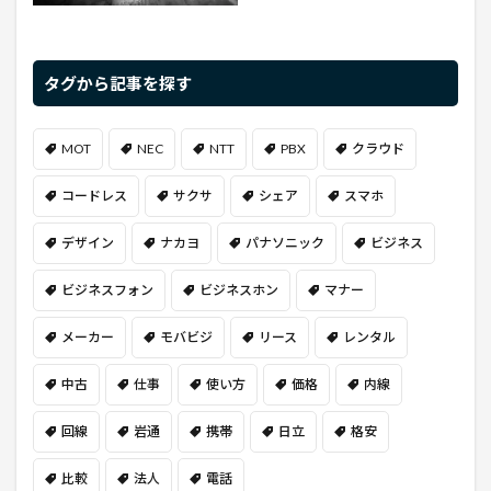
タグから記事を探す
MOT
NEC
NTT
PBX
クラウド
コードレス
サクサ
シェア
スマホ
デザイン
ナカヨ
パナソニック
ビジネス
ビジネスフォン
ビジネスホン
マナー
メーカー
モバビジ
リース
レンタル
中古
仕事
使い方
価格
内線
回線
岩通
携帯
日立
格安
比較
法人
電話