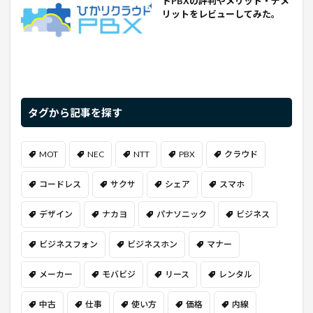
ドPBXの評判やメリット・デメ
リットをレビューしてみた。
タグから記事を探す
MOT
NEC
NTT
PBX
クラウド
コードレス
サクサ
シェア
スマホ
デザイン
ナカヨ
パナソニック
ビジネス
ビジネスフォン
ビジネスホン
マナー
メーカー
モバビジ
リース
レンタル
中古
仕事
使い方
価格
内線