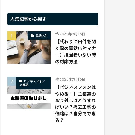
人気記事から探す
2021年8月16日
電話応対
【代わりに用件を聞
く際の電話応対マナ
ー】担当者いない時
の対応方法
2021年7月30日
ビジネスフォン
の基礎
【ビジネスフォンは
やめる！】主装置の
取り外しはどうすれ
ばいい？撤去工事の
価格は？自分ででき
る？