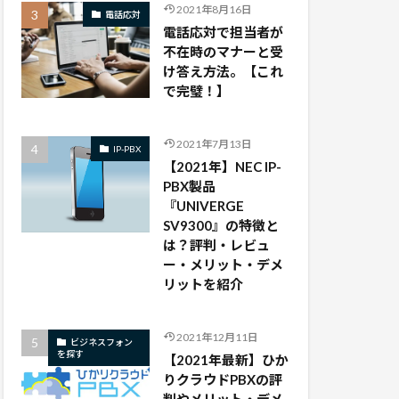
2021年8月16日
電話応対
電話応対で担当者が
不在時のマナーと受
け答え方法。【これ
で完璧！】
2021年7月13日
IP-PBX
【2021年】NEC IP-
PBX製品
『UNIVERGE
SV9300』の特徴と
は？評判・レビュ
ー・メリット・デメ
リットを紹介
2021年12月11日
ビジネスフォン
を探す
【2021年最新】ひか
りクラウドPBXの評