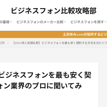
ビジネスフォン比較攻略部
の基礎
ビジネスフォンのメーカー比較
ビジネスフォンを探す
ンの使い方
ンの増設
ンの料金
ンの機能
ンの種類
ンの端末
ンの選び方
MOT
NAKAYO（ナカヨ）
NEC
NTT
サクサ（SAXA）
パナソニック
岩通
日立（ヒタチ）
BIZTEL
おすすめランキング
地域別おすすめランキ
職業別ランキング
土日休み.comが提供するビジネスフォンの
び方
【2021年人気順比較】ビジネスフォンを最も安く契約する方法を元ビジ
】ビジネスフォンを最も安く契
ォン業界のプロに聞いてみ