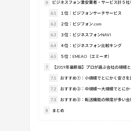
6
ビジネスフォン激安業者・サービス計５社
6.1
１位：ビジフォンサーチサービス
6.2
２位：ビジフォン.com
6.3
３位：ビジネスフォンNAVI
6.4
４位：ビジネスフォン比較キング
6.5
５位：EMEAO（エミーオ）
7
【2019年最新版】プロが選ぶ会社の規模
7.1
おすすめ①：小規模でとにかく安さを重視
7.2
おすすめ②：中規模～大規模でとにかく安
7.3
おすすめ③：転送機能の頻度が多い会
8
まとめ