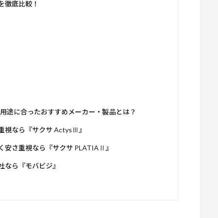
を徹底比較！
と用途に合ったおすすめメーカー・製品とは？
なら『サクサ ActysⅢ』
さ重視なら『サクサ PLATIAⅡ』
社なら『モバビジ』