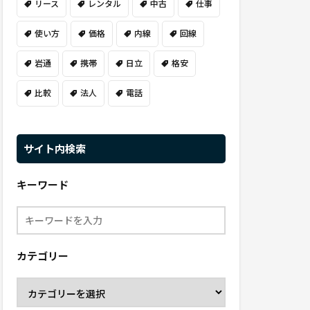
リース
レンタル
中古
仕事
使い方
価格
内線
回線
岩通
携帯
日立
格安
比較
法人
電話
サイト内検索
キーワード
カテゴリー