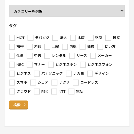
タグ
MOT
モバビジ
法人
比較
格安
日立
携帯
岩通
回線
内線
価格
使い方
仕事
中古
レンタル
リース
メーカー
NEC
マナー
ビジネスホン
ビジネスフォン
ビジネス
パナソニック
ナカヨ
デザイン
スマホ
シェア
サクサ
コードレス
クラウド
PBX
NTT
電話
検索