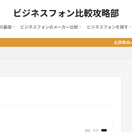
ビジネスフォン比較攻略部
の基礎
ビジネスフォンのメーカー比較
ビジネスフォンを探す
ンの使い方
ンの増設
ンの料金
ンの機能
ンの種類
ンの端末
ンの選び方
MOT
NAKAYO（ナカヨ）
NEC
NTT
サクサ（SAXA）
パナソニック
岩通
日立（ヒタチ）
BIZTEL
おすすめランキング
地域別おすすめランキ
職業別ランキング
土日休み.comが