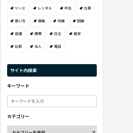
リース
レンタル
中古
仕事
使い方
価格
内線
回線
岩通
携帯
日立
格安
比較
法人
電話
サイト内検索
キーワード
カテゴリー