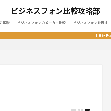
ビジネスフォン比較攻略部
の基礎
ビジネスフォンのメーカー比較
ビジネスフォンを探す
ンの使い方
ンの増設
ンの料金
ンの機能
ンの種類
ンの端末
ンの選び方
MOT
NAKAYO（ナカヨ）
NEC
NTT
サクサ（SAXA）
パナソニック
岩通
日立（ヒタチ）
BIZTEL
おすすめランキング
地域別おすすめランキ
職業別ランキング
土日休み.comが提供する