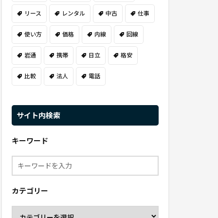
リース
レンタル
中古
仕事
使い方
価格
内線
回線
岩通
携帯
日立
格安
比較
法人
電話
サイト内検索
キーワード
カテゴリー