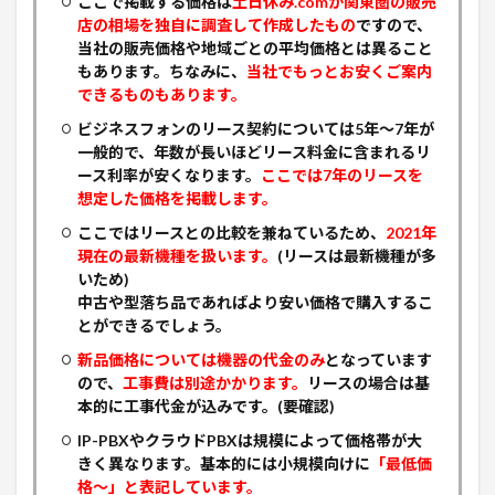
ここで掲載する価格は
土日休み.comが関東圏の販売
店の相場を独自に調査して作成したもの
ですので、
当社の販売価格や地域ごとの平均価格とは異ること
もあります。ちなみに、
当社でもっとお安くご案内
できるものもあります。
ビジネスフォンのリース契約については5年〜7年が
一般的で、年数が長いほどリース料金に含まれるリ
ース利率が安くなります。
ここでは7年のリースを
想定した価格を掲載します。
ここではリースとの比較を兼ねているため、
2021年
現在の最新機種を扱います。
(リースは最新機種が多
いため)
中古や型落ち品であればより安い価格で購入するこ
とができるでしょう。
新品価格については機器の代金のみ
となっています
ので、
工事費は別途かかります。
リースの場合は基
本的に工事代金が込みです。(要確認)
IP-PBXやクラウドPBXは規模によって価格帯が大
きく異なります。基本的には小規模向けに
「最低価
格〜」と表記しています。