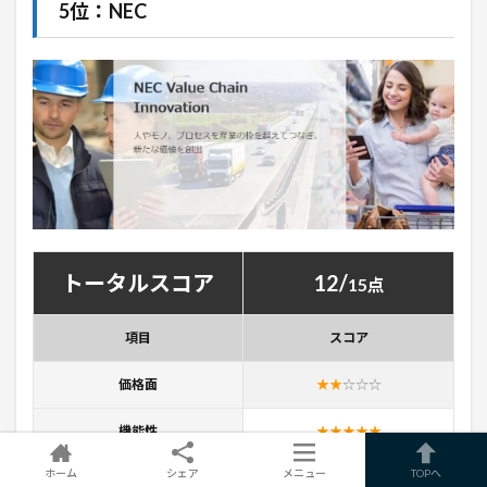
5位：NEC
トータルスコア
12/
15点
項目
スコア
価格面
★★
☆
☆
☆
機能性
★★★★★
ホーム
シェア
メニュー
TOPへ
口コミ・評判
★★★★★