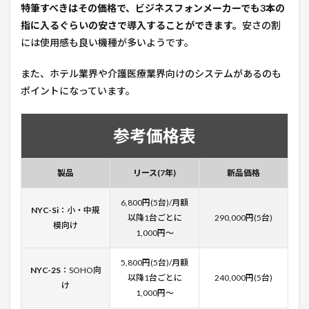
特筆すべきはその価格で、ビジネスフォンメーカーでも3本の
指に入るぐらいの安さで導入することができます。
安さの割
には使用感も良い機種が多いようです。
また、ホテル業界や介護医療業界向けのシステムがあるのも
ポイントになっています。
参考価格表
製品
リース(7年)
新品価格
6,800円(5台)/月額
NYC-Si
：小・中規
以降1台ごとに
290,000円(5台)
模向け
1,000円〜
5,800円(5台)/月額
NYC-2S
：SOHO向
以降1台ごとに
240,000円(5台)
け
1,000円〜