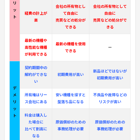
リ
会社の所有物とし
会社の所有物として
ッ
経費の計上が
て自由に
自由に
ト
楽
売買などの処分が
売買などの処分がで
できる
きる
最新の機種や
最新の機種を使用
高性能な機種
ー
できる
が利用できる
契約期間中の
新品ほどではないが
解約ができな
初期費用が高い
初期費用が高い
い
デ
メ
所有権はリー
安い機種を探すと
不良品や故障などの
リ
ス会社にある
型落ち品になる
リスクが高い
ッ
料金は購入し
ト
た場合に
原価償却のための
原価償却のための
比べて
割
高に
事務処理が必要
事務処理が必要
なる