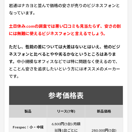
岩通はナカヨと並んで価格の安さが売りのビジネスフォンと
なっています。
土日休み.comの調査では悪い口コミも見当たらず、安さの割
には無難に使えるビジネスフォンと言えるでしょう。
ただし、性能の差については大差はないとはいえ、他のビジ
ネスフォンと比べるとやや劣るかなというところはありま
す。
中小規模なオフィスなどでは特に問題なく使えるので、
とことん安さを追求したいという方にはオススメのメーカー
です。
参考価格表
製品
リース(7年)
新品価格
6,800円(5台)/月額
Frespec：小・中規
以降1台ごとに
280,000円(5台)