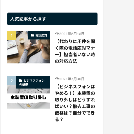
人気記事から探す
2021年8月16日
電話応対
【代わりに用件を聞
く際の電話応対マナ
ー】担当者いない時
の対応方法
2021年7月30日
ビジネスフォン
の基礎
【ビジネスフォンは
やめる！】主装置の
取り外しはどうすれ
ばいい？撤去工事の
価格は？自分ででき
る？