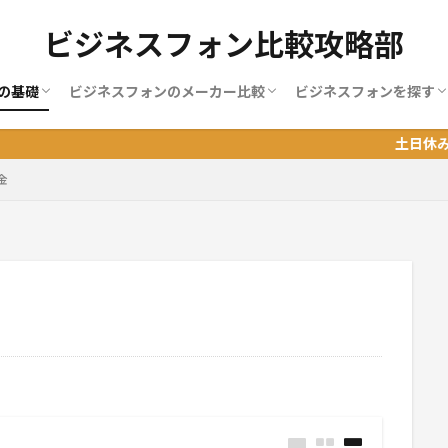
ビジネスフォン比較攻略部
の基礎
ビジネスフォンのメーカー比較
ビジネスフォンを探す
ンの使い方
ンの増設
ンの料金
ンの機能
ンの種類
ンの端末
ンの選び方
MOT
NAKAYO（ナカヨ）
NEC
NTT
サクサ（SAXA）
パナソニック
岩通
日立（ヒタチ）
BIZTEL
おすすめランキング
地域別おすすめランキ
職業別ランキング
土日休み.com
金