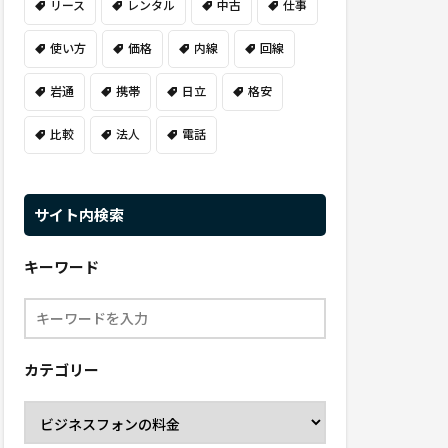
リース
レンタル
中古
仕事
使い方
価格
内線
回線
岩通
携帯
日立
格安
比較
法人
電話
サイト内検索
キーワード
カテゴリー