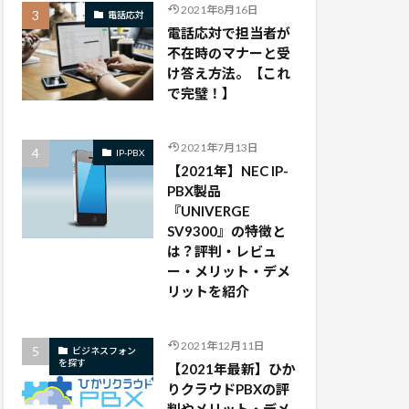
2021年8月16日
電話応対
電話応対で担当者が
不在時のマナーと受
け答え方法。【これ
で完璧！】
2021年7月13日
IP-PBX
【2021年】NEC IP-
PBX製品
『UNIVERGE
SV9300』の特徴と
は？評判・レビュ
ー・メリット・デメ
リットを紹介
2021年12月11日
ビジネスフォン
を探す
【2021年最新】ひか
りクラウドPBXの評