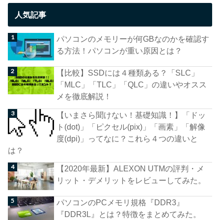
人気記事
パソコンのメモリーが何GBなのかを確認す
る方法！パソコンが重い原因とは？
【比較】SSDには４種類ある？「SLC」
「MLC」「TLC」「QLC」の違いやオスス
メを徹底解説！
【いまさら聞けない！基礎知識！】「ドッ
ト(dot)」「ピクセル(pix)」「画素」「解像
度(dpi)」ってなに？これら４つの違いと
は？
【2020年最新】ALEXON UTMの評判・メ
リット・デメリットをレビューしてみた。
パソコンのPCメモリ規格『DDR3』
『DDR3L』とは？特徴をまとめてみた。