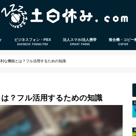
ィ
ビジネスフォン・PBX
法人スマホ/法人携帯
複合機・コピー
BUSINESS PHONE/PBX
SMART PHONE
COPIER
策ソフト
ビジネスフォン
PBX
電話応対
法人スマホ
法人格安SIM
スマホ本体レビュー
IP-PBX
クラウドPBX
便利な機能とは？フル活用するための知識
とは？フル活用するための知識