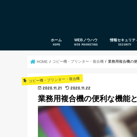
ホーム
WEBノウハウ
情報セキュリテ
HOME
WEB MARKETING
SECURITY
web集客
SEO対策
UTM
セキュリティ対
コピー機・プリンター・複合機
業務用複合機の
HOME
コピー機・プリンター・複合機
2020.11.21
2020.11.22
業務用複合機の便利な機能