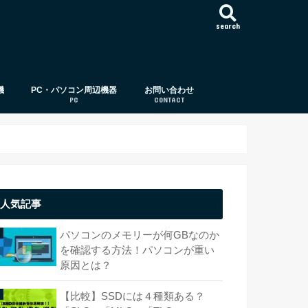
search
機
PC・パソコン周辺機器
お問い合わせ
PC
CONTACT
パソコン周辺機器
パソコン
CPU（中央演算処理装置）
メモリー（メモリ）
ストレージ（HDD,SSD）
OS（オペレーティング・システム）
ビデオカード
ディスプレイ（モニタ）
光学ドライブ/ディスク
ストレージサーバー（サーバー）
パソコン基礎知識
USB
外付けハードディスク
パソコンケース（PCケース）
HDD
SSD
人気記事
パソコンのメモリーが何GBなのか
を確認する方法！パソコンが重い
原因とは？
【比較】SSDには４種類ある？