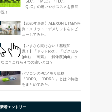
「SLC」「MLC」「TLC」
「QLC」の違いやオススメを徹底
解説！
【2020年最新】ALEXON UTMの評
判・メリット・デメリットをレビ
ューしてみた。
【いまさら聞けない！基礎知
識！】「ドット(dot)」「ピクセル
(pix)」「画素」「解像度(dpi)」っ
てなに？これら４つの違いとは？
パソコンのPCメモリ規格
『DDR3』『DDR3L』とは？特徴
をまとめてみた。
新着エントリー