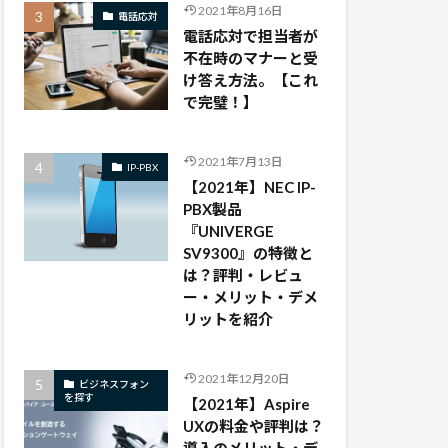
2021年8月16日
電話応対
電話応対で担当者が
不在時のマナーと受
け答え方法。【これ
で完璧！】
2021年7月13日
IP-PBX
【2021年】NEC IP-
PBX製品
『UNIVERGE
SV9300』の特徴と
は？評判・レビュ
ー・メリット・デメ
リットを紹介
2021年12月20日
ビジネスフォン
を探す
【2021年】Aspire
UXの料金や評判は？