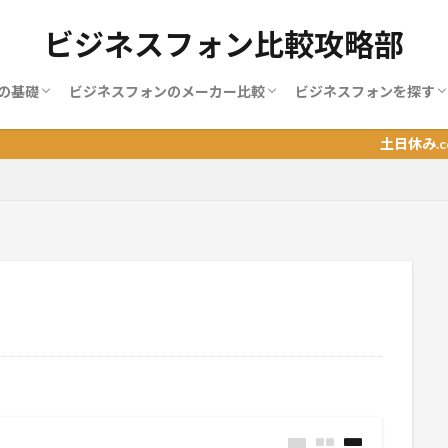
ビジネスフォン比較攻略部
の基礎
ビジネスフォンのメーカー比較
ビジネスフォンを探す
ンの使い方
ンの増設
ンの料金
ンの機能
ンの種類
ンの端末
ンの選び方
MOT
NAKAYO（ナカヨ）
NEC
NTT
サクサ（SAXA）
パナソニック
岩通
日立（ヒタチ）
BIZTEL
おすすめランキング
地域別おすすめランキ
職業別ランキング
土日休み.comが提