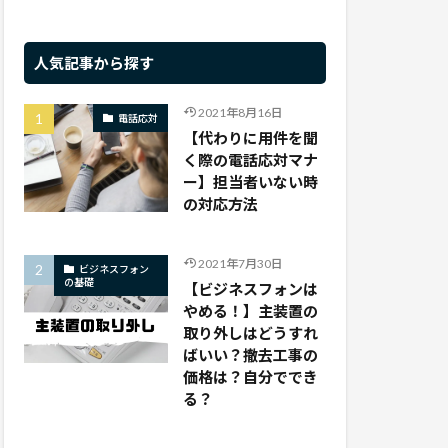
人気記事から探す
2021年8月16日
電話応対
【代わりに用件を聞
く際の電話応対マナ
ー】担当者いない時
の対応方法
2021年7月30日
ビジネスフォン
の基礎
【ビジネスフォンは
やめる！】主装置の
取り外しはどうすれ
ばいい？撤去工事の
価格は？自分ででき
る？