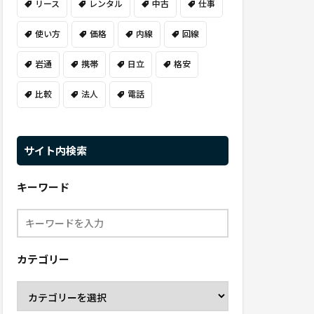
リース
レンタル
中古
仕事
使い方
価格
内線
回線
岩通
携帯
日立
格安
比較
法人
電話
サイト内検索
キーワード
カテゴリー