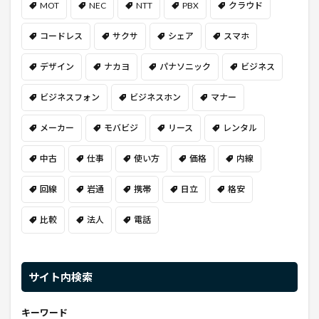
MOT
NEC
NTT
PBX
クラウド
コードレス
サクサ
シェア
スマホ
デザイン
ナカヨ
パナソニック
ビジネス
ビジネスフォン
ビジネスホン
マナー
メーカー
モバビジ
リース
レンタル
中古
仕事
使い方
価格
内線
回線
岩通
携帯
日立
格安
比較
法人
電話
サイト内検索
キーワード