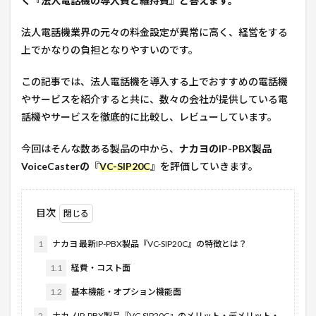
く
『法人電話機の導入費と維持費』
と答えます。
法人電話機業界の元々の料金設定が異常に高く、経営をする
上でかなりの負担となりやすいのです。
この記事では、法人電話機を導入する上でおすすめの電話機
やサービスを紹介すると共に、数々の会社が提供している電
話機やサービスを徹底的に比較し、レビューしています。
今回はそんな数ある製品の中から、
ナカヨのIP-PBX製品
VoiceCasterの『
VC-SIP20C
』
を評価していきます。
目次
1
ナカヨ 最新IP-PBX製品『VC-SIP20C』の特徴とは？
1.1
経費・コスト面
1.2
基本機能・オプション機能面
2
ナカノIP-PBX製品『VC-SIP20C』のメリット・デメリット・