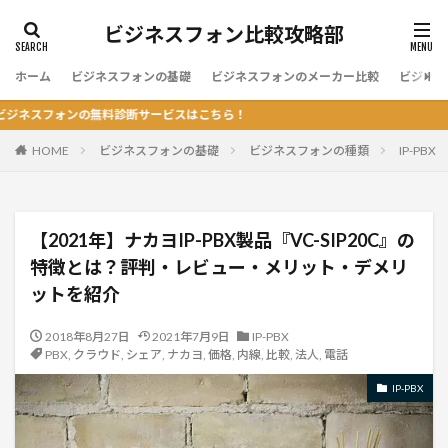
ビジネスフォン比較攻略部
ホーム
ビジネスフォンの基礎
ビジネスフォンのメーカー比較
ビジネス
ンの無料診断サービスはこちら！
HOME
ビジネスフォンの基礎
ビジネスフォンの種類
IP-PBX
【2021年】ナカヨIP-PBX製品『VC-SIP20C』の
特徴とは？評判・レビュー・メリット・デメリ
ットを紹介
2018年8月27日
2021年7月9日
IP-PBX
PBX
,
クラウド
,
シェア
,
ナカヨ
,
価格
,
内線
,
比較
,
法人
,
電話
IP-PBX