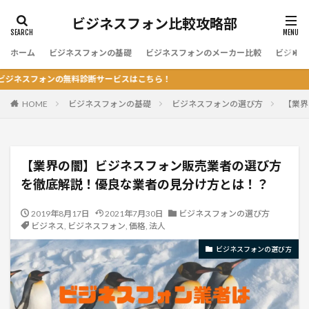
ビジネスフォン比較攻略部
ホーム
ビジネスフォンの基礎
ビジネスフォンのメーカー比較
ビジネス
ォンの無料診断サービスはこちら！
HOME
ビジネスフォンの基礎
ビジネスフォンの選び方
【業界
【業界の闇】ビジネスフォン販売業者の選び方
を徹底解説！優良な業者の見分け方とは！？
2019年8月17日
2021年7月30日
ビジネスフォンの選び方
ビジネス
,
ビジネスフォン
,
価格
,
法人
ビジネスフォンの選び方