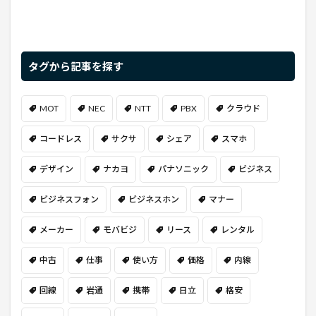
タグから記事を探す
MOT
NEC
NTT
PBX
クラウド
コードレス
サクサ
シェア
スマホ
デザイン
ナカヨ
パナソニック
ビジネス
ビジネスフォン
ビジネスホン
マナー
メーカー
モバビジ
リース
レンタル
中古
仕事
使い方
価格
内線
回線
岩通
携帯
日立
格安