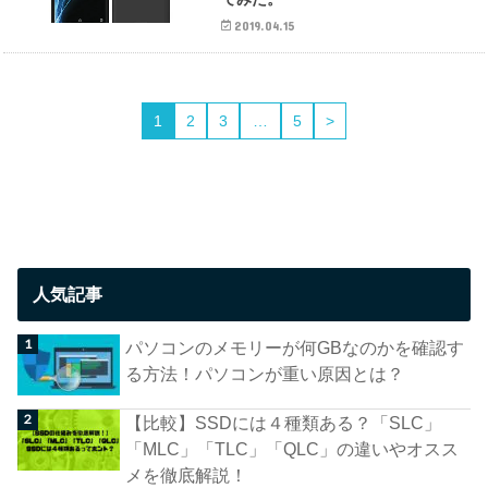
2019.04.15
1
2
3
…
5
>
人気記事
パソコンのメモリーが何GBなのかを確認す
る方法！パソコンが重い原因とは？
【比較】SSDには４種類ある？「SLC」
「MLC」「TLC」「QLC」の違いやオスス
メを徹底解説！