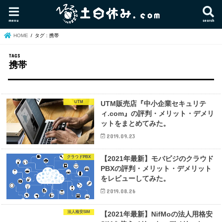
menu
search
HOME
タグ : 携帯
携帯
UTM
UTM販売店『中小企業セキュリテ
ィ.com』の評判・メリット・デメリ
ットをまとめてみた。
2019.09.23
クラウドPBX
【2021年最新】モバビジのクラウド
PBXの評判・メリット・デメリット
をレビューしてみた。
2019.08.26
法人格安SIM
【2021年最新】NifMoの法人用格安