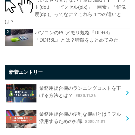
ト(dot)」「ピクセル(pix)」「画素」「解像
度(dpi)」ってなに？これら４つの違いと
は？
パソコンのPCメモリ規格『DDR3』
『DDR3L』とは？特徴をまとめてみた。
新着エントリー
業務用複合機のランニングコストを下
げる方法とは？
2020.11.26
業務用複合機の便利な機能とは？フル
活用するための知識
2020.11.21