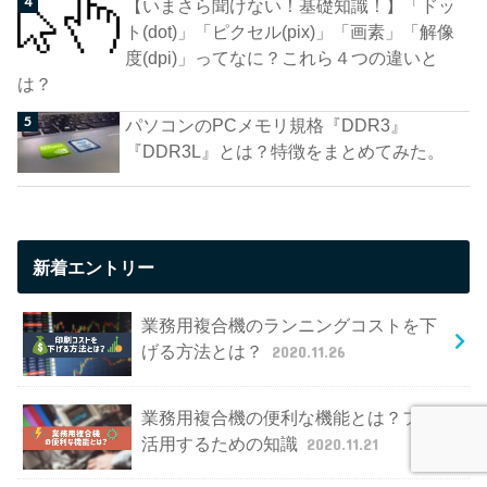
【いまさら聞けない！基礎知識！】「ドッ
ト(dot)」「ピクセル(pix)」「画素」「解像
度(dpi)」ってなに？これら４つの違いと
は？
パソコンのPCメモリ規格『DDR3』
『DDR3L』とは？特徴をまとめてみた。
新着エントリー
業務用複合機のランニングコストを下
げる方法とは？
2020.11.26
業務用複合機の便利な機能とは？フル
活用するための知識
2020.11.21