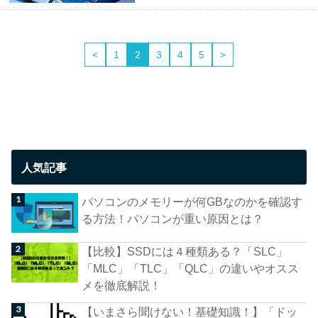
<
1
2
3
4
5
>
人気記事
パソコンのメモリーが何GBなのかを確認す
る方法！パソコンが重い原因とは？
【比較】SSDには４種類ある？「SLC」
「MLC」「TLC」「QLC」の違いやオスス
メを徹底解説！
【いまさら聞けない！基礎知識！】「ドッ