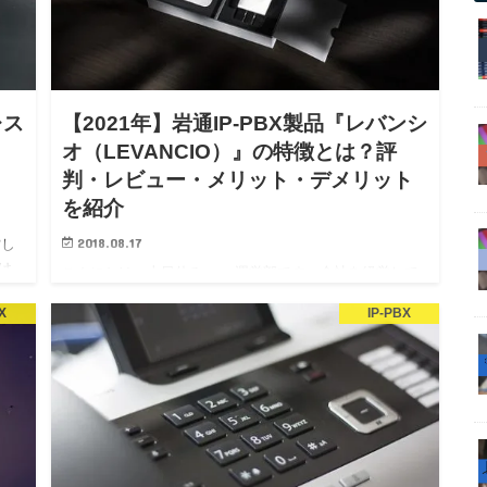
レス
【2021年】岩通IP-PBX製品『レバンシ
オ（LEVANCIO）』の特徴とは？評
判・レビュー・メリット・デメリット
を紹介
2018.08.17
営し
け
こんにちは、土日休み.com運営部です。会社を経営して
用
いく上で大事なことは、会社にお金を入れることだけで
X
IP-PBX
す
はありません。無駄な経費を抑え、他のところに運用す
を
るのも経営者の役割です。要は、無駄な出費を減らすと
いうことです。そんな無駄な出費の内、「会社を経営す
る上で必要…