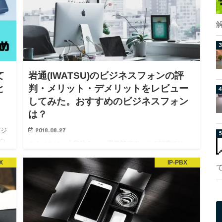
て
岩通(IWATSU)のビジネスフォンの評
と
判・メリット・デメリットをレビュー
してみた。おすすめのビジネスフォン
は？
2018.08.27
ビジ
自
こんにちは、土日休み.com運営部です。この記事では、
ィ
人気メーカーである岩通(IWATSU)のビジネスフォンにつ
X
IP-PBX
て
いてレビューしていきたいと思います。ビジネスフォン
最
の選び方とは？岩通についてのお話をする前に、ビジネ
スフォンの選び方についてもここで触れておきたいと思
い…