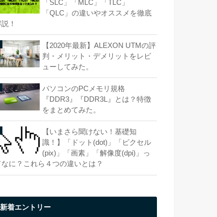
「SLC」「MLC」「TLC」
「QLC」の違いやオススメを徹底
解説！
【2020年最新】ALEXON UTMの評
判・メリット・デメリットをレビ
ューしてみた。
パソコンのPCメモリ規格
『DDR3』『DDR3L』とは？特徴
をまとめてみた。
【いまさら聞けない！基礎知
識！】「ドット(dot)」「ピクセル
(pix)」「画素」「解像度(dpi)」っ
てなに？これら４つの違いとは？
新着エントリー