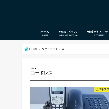
ホーム
WEBノウハウ
情報セキュリテ
HOME
WEB MARKETING
SECURITY
web集客
SEO対策
UTM
セキュリティ対
タグ : コードレス
HOME
コードレス
ビジネス