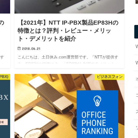
の
【2021年】NTT IP-PBX製品EP83Hの
特徴とは？評判・レビュー・メリッ
ト・デメリットを紹介
2018.06.21
供す
こんにちは、土日休み.com運営部です。「NTTが提供す
ト・
る、EP83Hの特徴は？」「EP83Hを利用するメリット・
デメリットは？」「他におすすめのサービスはある
BX)
ビジネスフォン
てのレ
の？」この記事は、NTT IP-PBX製品EP83Hについてのレ
ビュー記事です。実際にこのIP-…