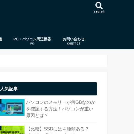
search
機
PC・パソコン周辺機器
お問い合わせ
PC
CONTACT
パソコン周辺機器
パソコン
CPU（中央演算処理装置）
メモリー（メモリ）
ストレージ（HDD,SSD）
OS（オペレーティング・システム）
ビデオカード
ディスプレイ（モニタ）
光学ドライブ/ディスク
ストレージサーバー（サーバー）
パソコン基礎知識
USB
外付けハードディスク
パソコンケース（PCケース）
HDD
SSD
人気記事
パソコンのメモリーが何GBなのか
を確認する方法！パソコンが重い
原因とは？
【比較】SSDには４種類ある？