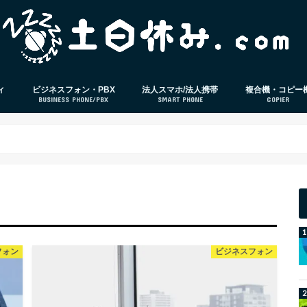
ィ
ビジネスフォン・PBX
法人スマホ/法人携帯
複合機・コピー
BUSINESS PHONE/PBX
SMART PHONE
COPIER
策ソフト
ビジネスフォン
PBX
電話応対
法人スマホ
法人格安SIM
スマホ本体レビュー
IP-PBX
クラウドPBX
フォン
ビジネスフォン