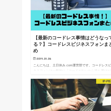
【最新のコードレス事情はどうなっ
る？】コードレスビジネスフォンま
め
2019.01.06
こんにちは、土日休み.com運営部です。コードレス
ネスフォンは一般的に「コードがないから持ち運びが
由で便利」というイメージが強く、導入しているオフ
IP-PB
スも多いことでしょう。しかし、導入から時間が経っ
いる場合は新しい情報を取り入れる必要があります。
近…