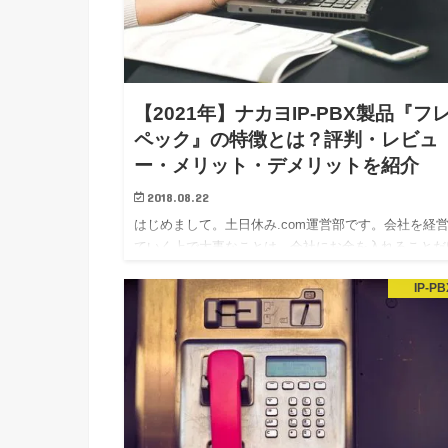
【2021年】ナカヨIP-PBX製品『フ
ペック』の特徴とは？評判・レビュ
ー・メリット・デメリットを紹介
2018.08.22
はじめまして。土日休み.com運営部です。会社を経
ていく上で大事なことは、会社にお金を入れることだ
ではありません。無駄な経費を抑え、他のところに運
IP-PB
するのも経営者の役割です。要は、無駄な出費を減ら
ということです。そんな無駄な出費の内、僕が「会社
経営する上…