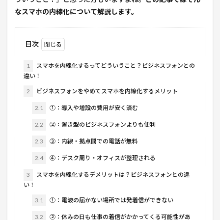
なスマホの内線化について解説します。
目次
1
スマホを内線化するってどういうこと？ビジネスフォンとの
違い！
2
ビジネスフォンをやめてスマホを内線化するメリット
2.1
①：導入や増設の費用が安く済む
2.2
②：置き型のビジネスフォンよりも便利
2.3
③：内線・拠点間での電話が無料
2.4
④：デスク周り・オフィスが整理される
3
スマホを内線化するデメリットは？ビジネスフォンとの違
い！
3.1
①：電波の届かない場所では発着信ができない
3.2
②：休みの日も仕事の着信がかかってくる可能性があ