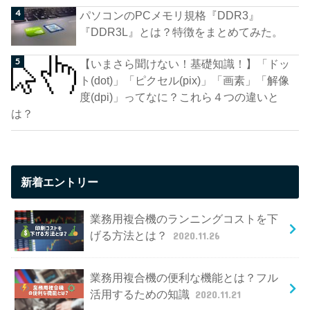
パソコンのPCメモリ規格『DDR3』
『DDR3L』とは？特徴をまとめてみた。
【いまさら聞けない！基礎知識！】「ドッ
ト(dot)」「ピクセル(pix)」「画素」「解像
度(dpi)」ってなに？これら４つの違いと
は？
新着エントリー
業務用複合機のランニングコストを下
げる方法とは？
2020.11.26
業務用複合機の便利な機能とは？フル
活用するための知識
2020.11.21