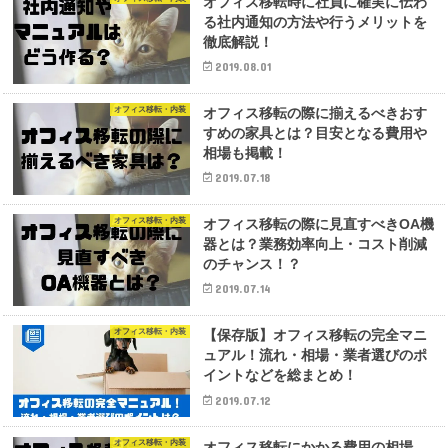
オフィス移転時に社員に確実に伝わ
る社内通知の方法や行うメリットを
徹底解説！
2019.08.01
オフィス移転・内装
オフィス移転の際に揃えるべきおす
すめの家具とは？目安となる費用や
相場も掲載！
2019.07.18
オフィス移転・内装
オフィス移転の際に見直すべきOA機
器とは？業務効率向上・コスト削減
のチャンス！？
2019.07.14
オフィス移転・内装
【保存版】オフィス移転の完全マニ
ュアル！流れ・相場・業者選びのポ
イントなどを総まとめ！
2019.07.12
オフィス移転・内装
オフィス移転にかかる費用の相場