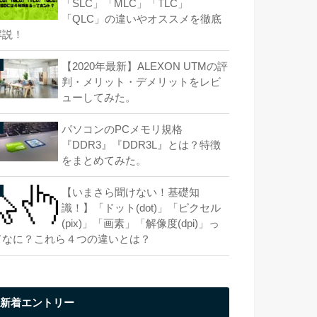
「SLC」「MLC」「TLC」
「QLC」の違いやオススメを徹底
解説！
【2020年最新】ALEXON UTMの評
判・メリット・デメリットをレビ
ューしてみた。
パソコンのPCメモリ規格
『DDR3』『DDR3L』とは？特徴
をまとめてみた。
【いまさら聞けない！基礎知
識！】「ドット(dot)」「ピクセル
(pix)」「画素」「解像度(dpi)」っ
てなに？これら４つの違いとは？
新着エントリー