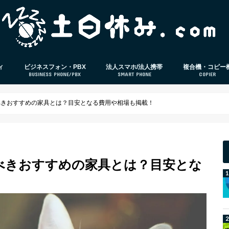
ィ
ビジネスフォン・PBX
法人スマホ/法人携帯
複合機・コピー
BUSINESS PHONE/PBX
SMART PHONE
COPIER
策ソフト
ビジネスフォン
PBX
電話応対
法人スマホ
法人格安SIM
スマホ本体レビュー
IP-PBX
クラウドPBX
べきおすすめの家具とは？目安となる費用や相場も掲載！
べきおすすめの家具とは？目安とな