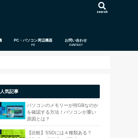
search
機
PC・パソコン周辺機器
お問い合わせ
PC
CONTACT
パソコン周辺機器
パソコン
CPU（中央演算処理装置）
メモリー（メモリ）
ストレージ（HDD,SSD）
OS（オペレーティング・システム）
ビデオカード
ディスプレイ（モニタ）
光学ドライブ/ディスク
ストレージサーバー（サーバー）
パソコン基礎知識
USB
外付けハードディスク
パソコンケース（PCケース）
HDD
SSD
人気記事
パソコンのメモリーが何GBなのか
を確認する方法！パソコンが重い
原因とは？
【比較】SSDには４種類ある？