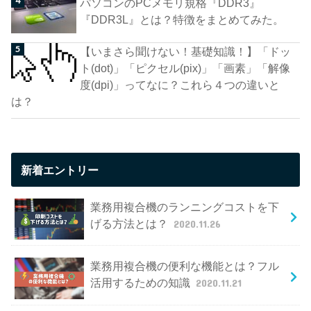
パソコンのPCメモリ規格『DDR3』
『DDR3L』とは？特徴をまとめてみた。
【いまさら聞けない！基礎知識！】「ドッ
ト(dot)」「ピクセル(pix)」「画素」「解像
度(dpi)」ってなに？これら４つの違いと
は？
新着エントリー
業務用複合機のランニングコストを下
げる方法とは？
2020.11.26
業務用複合機の便利な機能とは？フル
活用するための知識
2020.11.21