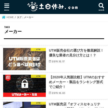
menu
search
HOME
タグ : メーカー
メーカー
UTM
UTM販売会社の選び方を徹底解説！
優良な業者の見分け方とは！？
2019.10.17
UTM
【2020年人気順比較】UTMのおすす
めメーカー・製品をランキング形式
でご紹介！
2019.10.03
UTM
UTM販売店『オフィスセキュリテ