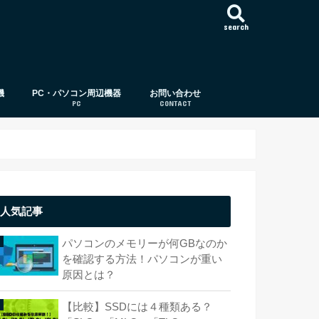
search
機
PC・パソコン周辺機器
お問い合わせ
PC
CONTACT
パソコン周辺機器
パソコン
CPU（中央演算処理装置）
メモリー（メモリ）
ストレージ（HDD,SSD）
OS（オペレーティング・システム）
ビデオカード
ディスプレイ（モニタ）
光学ドライブ/ディスク
ストレージサーバー（サーバー）
パソコン基礎知識
USB
外付けハードディスク
パソコンケース（PCケース）
HDD
SSD
人気記事
パソコンのメモリーが何GBなのか
を確認する方法！パソコンが重い
原因とは？
【比較】SSDには４種類ある？