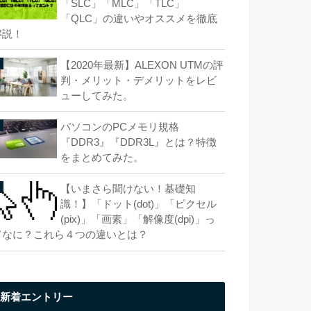
「SLC」「MLC」「TLC」
「QLC」の違いやオススメを徹底
解説！
【2020年最新】ALEXON UTMの評
判・メリット・デメリットをレビ
ューしてみた。
パソコンのPCメモリ規格
『DDR3』『DDR3L』とは？特徴
をまとめてみた。
【いまさら聞けない！基礎知
識！】「ドット(dot)」「ピクセル
(pix)」「画素」「解像度(dpi)」っ
てなに？これら４つの違いとは？
新着エントリー