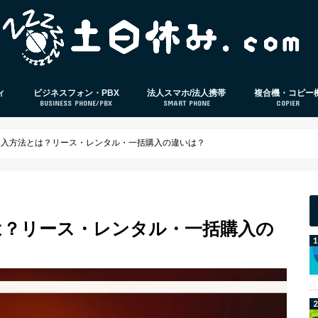
ィ
ビジネスフォン・PBX
法人スマホ/法人携帯
複合機・コピー
BUSINESS PHONE/PBX
SMART PHONE
COPIER
策ソフト
ビジネスフォン
PBX
電話応対
法人スマホ
法人格安SIM
スマホ本体レビュー
IP-PBX
クラウドPBX
導入方法とは？リース・レンタル・一括購入の違いは？
は？リース・レンタル・一括購入の