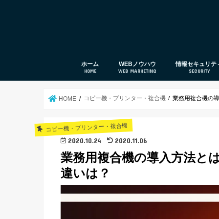
ホーム
WEBノウハウ
情報セキュリテ
HOME
WEB MARKETING
SECURITY
web集客
SEO対策
UTM
セキュリティ対
コピー機・プリンター・複合機
業務用複合機の
HOME
コピー機・プリンター・複合機
2020.10.24
2020.11.06
業務用複合機の導入方法と
違いは？