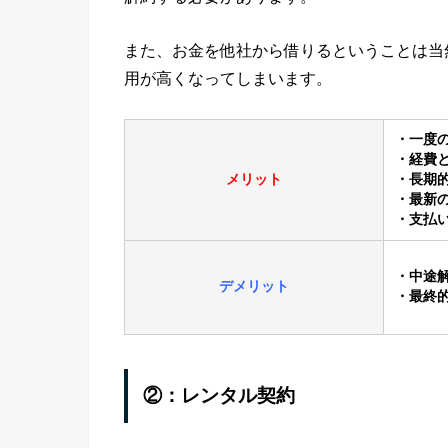
また、お金を他社から借りるということは当
用が高くなってしまいます。
・一度
・経費
メリット
・長期
・最新
・支払
・中途
デメリット
・最終
②：レンタル契約