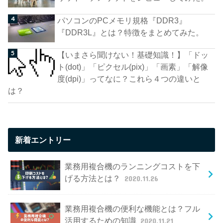
パソコンのPCメモリ規格『DDR3』
『DDR3L』とは？特徴をまとめてみた。
【いまさら聞けない！基礎知識！】「ドッ
ト(dot)」「ピクセル(pix)」「画素」「解像
度(dpi)」ってなに？これら４つの違いと
は？
新着エントリー
業務用複合機のランニングコストを下
げる方法とは？
2020.11.26
業務用複合機の便利な機能とは？フル
活用するための知識
2020.11.21