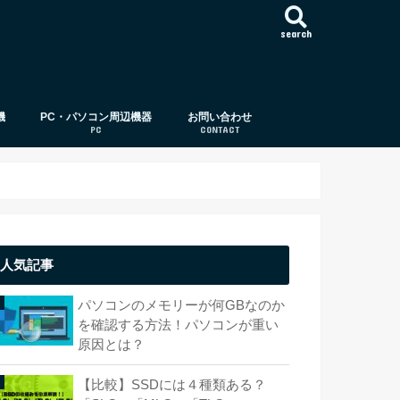
search
機
PC・パソコン周辺機器
お問い合わせ
PC
CONTACT
パソコン周辺機器
パソコン
CPU（中央演算処理装置）
メモリー（メモリ）
ストレージ（HDD,SSD）
OS（オペレーティング・システム）
ビデオカード
ディスプレイ（モニタ）
光学ドライブ/ディスク
ストレージサーバー（サーバー）
パソコン基礎知識
USB
外付けハードディスク
パソコンケース（PCケース）
HDD
SSD
人気記事
パソコンのメモリーが何GBなのか
を確認する方法！パソコンが重い
原因とは？
【比較】SSDには４種類ある？