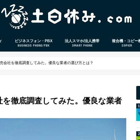
ィ
ビジネスフォン・PBX
法人スマホ/法人携帯
複合機・コピー
BUSINESS PHONE/PBX
SMART PHONE
COPIER
策ソフト
ビジネスフォン
PBX
電話応対
法人スマホ
法人格安SIM
スマホ本体レビュー
IP-PBX
クラウドPBX
販売会社を徹底調査してみた。優良な業者の選び方とは？
社を徹底調査してみた。優良な業者