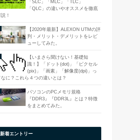
「SLC」「MLC」「TLC」
「QLC」の違いやオススメを徹底
解説！
【2020年最新】ALEXON UTMの評
判・メリット・デメリットをレビ
ューしてみた。
【いまさら聞けない！基礎知
識！】「ドット(dot)」「ピクセル
(pix)」「画素」「解像度(dpi)」っ
てなに？これら４つの違いとは？
パソコンのPCメモリ規格
『DDR3』『DDR3L』とは？特徴
をまとめてみた。
新着エントリー