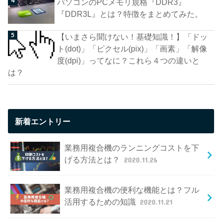
パソコンのPCメモリ規格『DDR3』
『DDR3L』とは？特徴をまとめてみた。
【いまさら聞けない！基礎知識！】「ドッ
ト(dot)」「ピクセル(pix)」「画素」「解像
度(dpi)」ってなに？これら４つの違いと
は？
新着エントリー
業務用複合機のランニングコストを下
げる方法とは？
2020.11.26
業務用複合機の便利な機能とは？フル
活用するための知識
2020.11.21