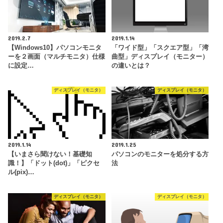
2019.2.7
2019.1.14
【Windows10】パソコンモニタ
「ワイド型」「スクエア型」「湾
ーを２画面（マルチモニタ）仕様
曲型」ディスプレイ（モニター）
に設定…
の違いとは？
ディスプレイ（モニタ）
ディスプレイ（モニタ）
2019.1.14
2019.1.25
【いまさら聞けない！基礎知
パソコンのモニターを処分する方
識！】「ドット(dot)」「ピクセ
法
ル(pix)…
ディスプレイ（モニタ）
ディスプレイ（モニタ）