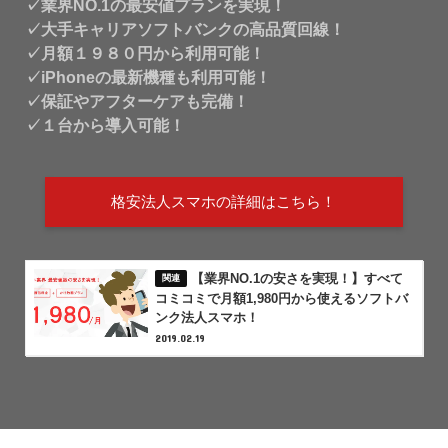
✓業界NO.1の最安値プランを実現！
✓大手キャリアソフトバンクの高品質回線！
✓月額１９８０円から利用可能！
✓iPhoneの最新機種も利用可能！
✓保証やアフターケアも完備！
✓１台から導入可能！
格安法人スマホの詳細はこちら！
【業界NO.1の安さを実現！】すべて
コミコミで月額1,980円から使えるソフトバ
ンク法人スマホ！
2019.02.19