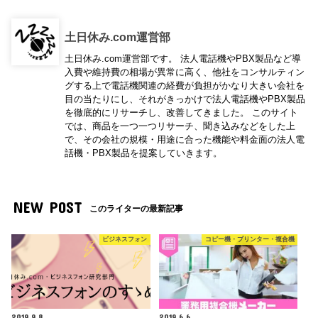
土日休み.com運営部
土日休み.com運営部です。 法人電話機やPBX製品など導
入費や維持費の相場が異常に高く、他社をコンサルティン
グする上で電話機関連の経費が負担がかなり大きい会社を
目の当たりにし、それがきっかけで法人電話機やPBX製品
を徹底的にリサーチし、改善してきました。 このサイト
では、商品を一つ一つリサーチ、聞き込みなどをした上
で、その会社の規模・用途に合った機能や料金面の法人電
話機・PBX製品を提案していきます。
NEW POST
このライターの最新記事
ビジネスフォン
コピー機・プリンター・複合機
2019.9.8
2019.6.6