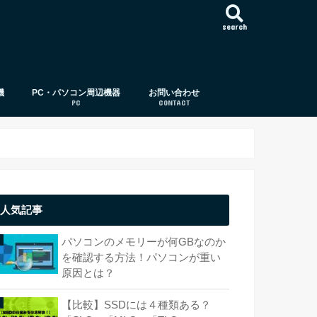
search
機
PC・パソコン周辺機器
お問い合わせ
PC
CONTACT
パソコン周辺機器
パソコン
CPU（中央演算処理装置）
メモリー（メモリ）
ストレージ（HDD,SSD）
OS（オペレーティング・システム）
ビデオカード
ディスプレイ（モニタ）
光学ドライブ/ディスク
ストレージサーバー（サーバー）
パソコン基礎知識
USB
外付けハードディスク
パソコンケース（PCケース）
HDD
SSD
人気記事
パソコンのメモリーが何GBなのか
を確認する方法！パソコンが重い
原因とは？
【比較】SSDには４種類ある？