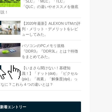
「SLC」「MLC」「TLC」
「QLC」の違いやオススメを徹底
解説！
【2020年最新】ALEXON UTMの評
判・メリット・デメリットをレビ
ューしてみた。
パソコンのPCメモリ規格
『DDR3』『DDR3L』とは？特徴
をまとめてみた。
【いまさら聞けない！基礎知
識！】「ドット(dot)」「ピクセル
(pix)」「画素」「解像度(dpi)」っ
てなに？これら４つの違いとは？
新着エントリー