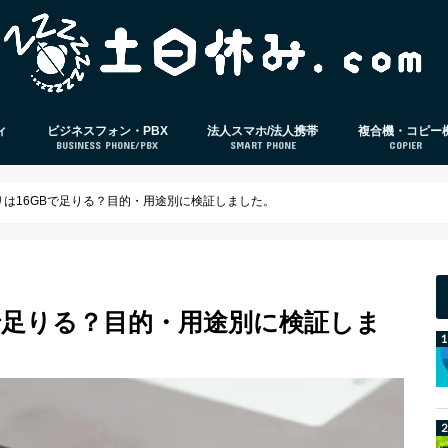
ィ
ビジネスフォン・PBX
法人スマホ/法人携帯
複合機・コピー
BUSINESS PHONE/PBX
SMART PHONE
COPIER
策ソフト
ビジネスフォン
PBX
電話応対
法人スマホ
法人格安SIM
スマホ本体レビュー
IP-PBX
クラウドPBX
は16GBで足りる？目的・用途別に検証しました。
で足りる？目的・用途別に検証しま