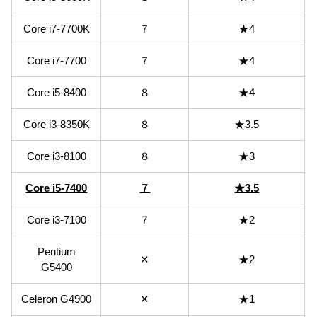
Core i7-7700K
７
★4
Core i7-7700
７
★4
Core i5-8400
８
★4
Core i3-8350K
８
★3.5
Core i3-8100
８
★3
Core i5-7400
７
★3.5
Core i3-7100
７
★2
Pentium
✕
★2
G5400
Celeron G4900
✕
★1