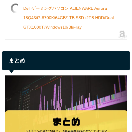
Dell ゲーミングパソコン ALIENWARE Aurora
18Q43/i7-8700K/64GB/1TB SSD+2TB HDD/Dual
GTX1080Ti/Windows10/Blu-ray
まとめ