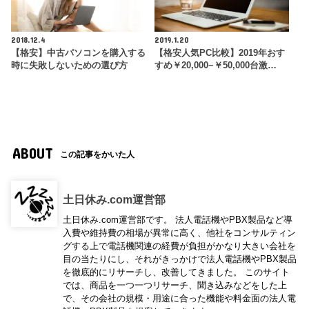
2018.12.4
2019.1.20
【格安】中古パソコンを購入する
【格安人気PC比較】2019年おす
時に失敗しないための選び方
すめ￥20,000~￥50,000台激…
ABOUT
この記事をかいた人
土日休み.com運営部
土日休み.com運営部です。 法人電話機やPBX製品など導
入費や維持費の相場が異常に高く、他社をコンサルティン
グする上で電話機関連の経費が負担がかなり大きい会社を
目の当たりにし、それがきっかけで法人電話機やPBX製品
を徹底的にリサーチし、改善してきました。 このサイト
では、商品を一つ一つリサーチ、聞き込みなどをした上
で、その会社の規模・用途に合った機能や料金面の法人電