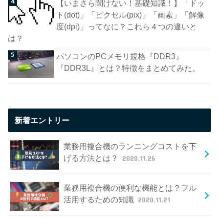
【いまさら聞けない！基礎知識！】「ドッ
ト(dot)」「ピクセル(pix)」「画素」「解像
度(dpi)」ってなに？これら４つの違いと
は？
パソコンのPCメモリ規格『DDR3』
『DDR3L』とは？特徴をまとめてみた。
新着エントリー
業務用複合機のランニングコストを下
げる方法とは？
2020.11.26
業務用複合機の便利な機能とは？フル
活用するための知識
2020.11.21