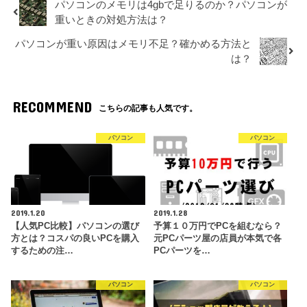
パソコンのメモリは4gbで足りるのか？パソコンが
重いときの対処方法は？
パソコンが重い原因はメモリ不足？確かめる方法と
は？
RECOMMEND
こちらの記事も人気です。
パソコン
パソコン
2019.1.20
2019.1.28
【人気PC比較】パソコンの選び
予算１０万円でPCを組むなら？
方とは？コスパの良いPCを購入
元PCパーツ屋の店員が本気で各
するための注…
PCパーツを…
パソコン
パソコン