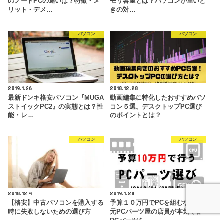
のノートPCの違いは？特徴・メ
モリ容量とは？パソコンが重いと
リット・デメ…
きの対…
パソコン
パソコン
2019.1.26
2018.12.28
最新ドンキ格安パソコン『MUGA
動画編集に特化したおすすめパソ
ストイックPC2』の実態とは？性
コン５選。デスクトップPC選び
能・レ…
のポイントとは？
パソコン
パソコン
2018.12.4
2019.1.28
【格安】中古パソコンを購入する
予算１０万円でPCを組むなら？
時に失敗しないための選び方
元PCパーツ屋の店員が本気で各