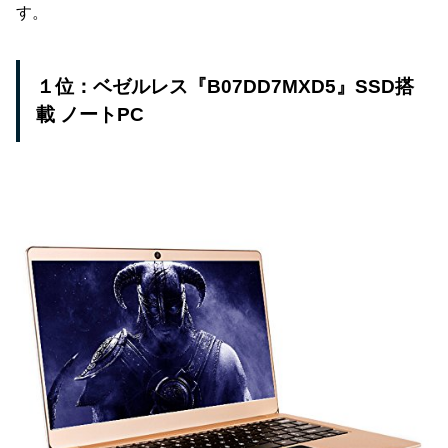
す。
１位：ベゼルレス『B07DD7MXD5』SSD搭
載 ノートPC